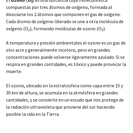
El
ozono
(
O
) es una sustancia cuya molécula está
3
compuestas por tres átomos de oxígeno, formada al
disociarse los 2 átomos que componen el gas de oxígeno.
Cada átomo de oxígeno liberado se une a otra molécula de
oxígeno (O
), formando moléculas de ozono (O
).
2
3
A temperatura y presión ambientales el ozono es un gas de
olor acre y generalmente incoloro, pero en grandes
concentraciones puede volverse ligeramente azulado. Si se
respira en grandes cantidades, es tóxico y puede provocar la
muerte.
El ozono, ubicado en la estratosfera como capa entre 15 y
30 km de altura, se acumula en la atmósfera en grandes
cantidades, y se convierte en un escudo que nos protege de
la radiación ultravioleta que proviene del sol haciendo
posible la vida en la Tierra.