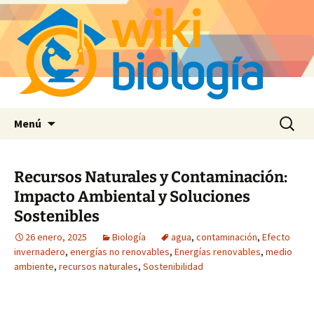
Saltar
Buscar:
Menú
al
contenido
Recursos Naturales y Contaminación:
Impacto Ambiental y Soluciones
Sostenibles
26 enero, 2025
Biología
agua
,
contaminación
,
Efecto
invernadero
,
energías no renovables
,
Energías renovables
,
medio
ambiente
,
recursos naturales
,
Sostenibilidad