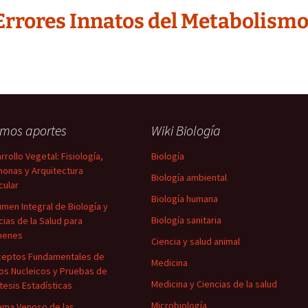
“Errores Innatos del Metabolism
imos aportes
Wiki Biología
rrollo Vegetal: Fisiología,
Biología
onas y Arquitectura
Biología ambiental
cular
Biología humana
men Integral de Biología y
Biología sanitaria
cias de la Salud para
menes
Ciencia y salud animal
eptos Fundamentales de
Medicina
os Nucleicos y Pruebas de
Medicina y Ciencias de la salud
tesis Estadísticas
Microbiología
ema Venoso de las