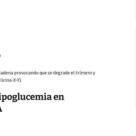
o
cadena provocando que se degrade el trímero y
icina-X-Y).
ipoglucemia en
A