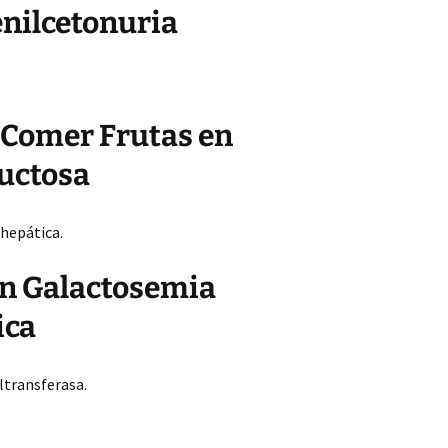
enilcetonuria
 Comer Frutas en
ructosa
 hepática.
en Galactosemia
ica
iltransferasa.