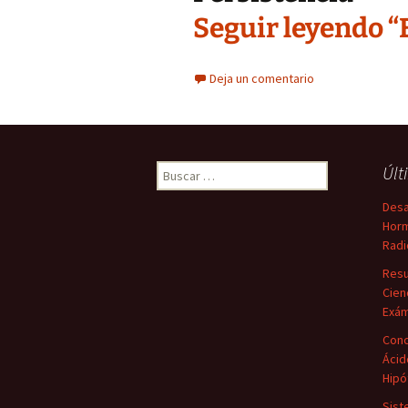
Seguir leyendo 
Deja un comentario
Buscar:
Últ
Desa
Horm
Radi
Resu
Cien
Exá
Conc
Ácid
Hipó
Sist