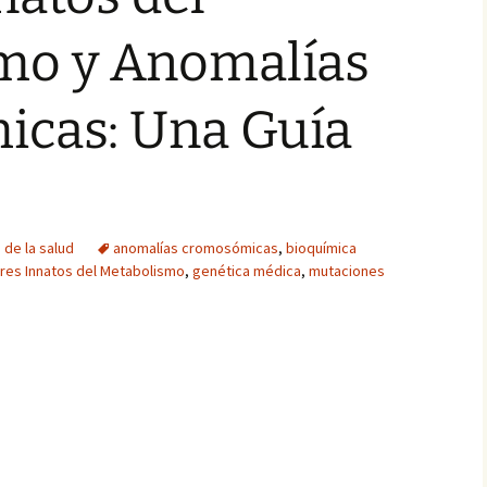
mo y Anomalías
cas: Una Guía
 de la salud
anomalías cromosómicas
,
bioquímica
ores Innatos del Metabolismo
,
genética médica
,
mutaciones