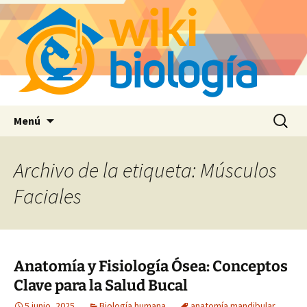
Saltar
Buscar:
Menú
al
contenido
Archivo de la etiqueta: Músculos
Faciales
Anatomía y Fisiología Ósea: Conceptos
Clave para la Salud Bucal
5 junio, 2025
Biología humana
anatomía mandibular
,