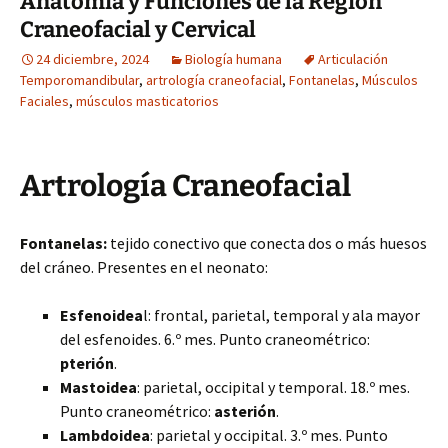
Anatomía y Funciones de la Región
Craneofacial y Cervical
24 diciembre, 2024
Biología humana
Articulación
Temporomandibular
,
artrología craneofacial
,
Fontanelas
,
Músculos
Faciales
,
músculos masticatorios
Artrología Craneofacial
Fontanelas:
tejido conectivo que conecta dos o más huesos
del cráneo. Presentes en el neonato:
Esfenoidea
l: frontal, parietal, temporal y ala mayor
del esfenoides. 6.º mes. Punto craneométrico:
pterión
.
Mastoidea
: parietal, occipital y temporal. 18.º mes.
Punto craneométrico:
asterión
.
Lambdoidea
: parietal y occipital. 3.º mes. Punto