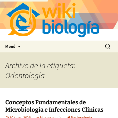
Saltar
Buscar:
Menú
al
contenido
Archivo de la etiqueta:
Odontología
Conceptos Fundamentales de
Microbiología e Infecciones Clínicas
10 junio, 2026
Microbiología
Bacteriología
,