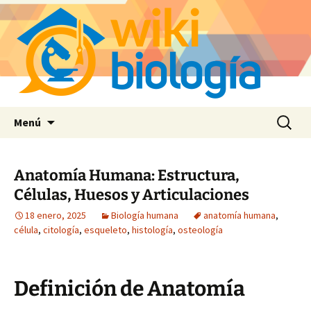
Saltar
Buscar:
Menú
al
contenido
Anatomía Humana: Estructura,
Células, Huesos y Articulaciones
18 enero, 2025
Biología humana
anatomía humana
,
célula
,
citología
,
esqueleto
,
histología
,
osteología
Definición de Anatomía