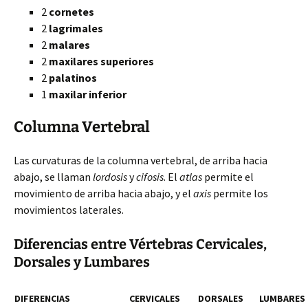
2
cornetes
2
lagrimales
2
malares
2
maxilares superiores
2
palatinos
1
maxilar inferior
Columna Vertebral
Las curvaturas de la columna vertebral, de arriba hacia
abajo, se llaman
lordosis
y
cifosis
. El
atlas
permite el
movimiento de arriba hacia abajo, y el
axis
permite los
movimientos laterales.
Diferencias entre Vértebras Cervicales,
Dorsales y Lumbares
DIFERENCIAS
CERVICALES
DORSALES
LUMBARES