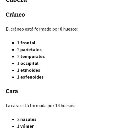
Cráneo
El cráneo está formado por 8 huesos:
1
frontal
2
parietales
2
temporales
1
occipital
1
etmoides
1
esfenoides
Cara
La cara está formada por 14 huesos:
2
nasales
1
vómer