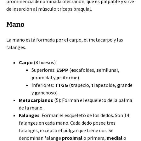
prominencia denominada olécranon, que es palpable y sirve
de inserción al músculo tríceps braquial.
Mano
La mano está formada por el carpo, el metacarpo y las
falanges.
Carpo
(8 huesos):
Superiores:
ESPP
(
e
scafoides,
s
emilunar,
p
iramidal y
p
isiforme).
Inferiores:
TTGG
(
t
rapecio,
t
rapezoide,
g
rande
y
g
anchoso).
Metacarpianos
(5): Forman el esqueleto de la palma
de la mano.
Falanges
: Forman el esqueleto de los dedos. Son 14
falanges en cada mano. Cada dedo posee tres
falanges, excepto el pulgar que tiene dos. Se
denominan falange
proximal
o primera,
medial
o