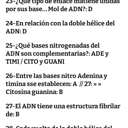
23-¿Qué tipo de enlace matiene unidas
por sus base… Mol de ADN?: D
24-En relación con la doble hélice del
ADN: D
25-¿Qué bases nitrogenadas del
ADN son complementarias?: ADE y
TIMI / CITO y GUANI
26-Entre las bases nitro Adenina y
timina sse establecen: A // 27: » »
Citosina guanina: B
27-El ADN tiene una estructura fibrilar
de: B