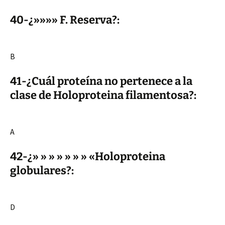
40-¿»»»» F. Reserva?:
B
41-¿Cuál proteína no pertenece a la
clase de Holoproteina filamentosa?:
A
42-¿» » » » » » » «Holoproteina
globulares?:
D