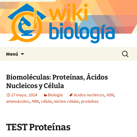
Saltar
Buscar:
Menú
al
contenido
Biomoléculas: Proteínas, Ácidos
Nucleicos y Célula
27 mayo, 2024
Biología
ácidos nucleicos
,
ADN
,
aminoácidos
,
ARN
,
célula
,
núcleo celular
,
proteínas
TEST Proteínas