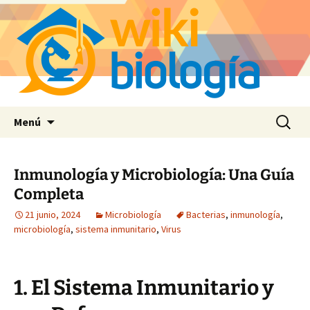
Saltar
Buscar:
Menú
al
contenido
Inmunología y Microbiología: Una Guía
Completa
21 junio, 2024
Microbiología
Bacterias
,
inmunología
,
microbiología
,
sistema inmunitario
,
Virus
1. El Sistema Inmunitario y