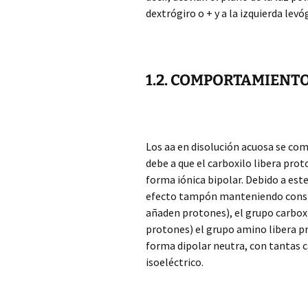
dextrógiro o + y a la izquierda levóg
1.2. COMPORTAMIENT
Los aa en disolución acuosa se com
debe a que el carboxilo libera pro
forma iónica bipolar. Debido a est
efecto tampón manteniendo constant
añaden protones), el grupo carboxil
protones) el grupo amino libera pr
forma dipolar neutra, con tantas 
isoeléctrico.