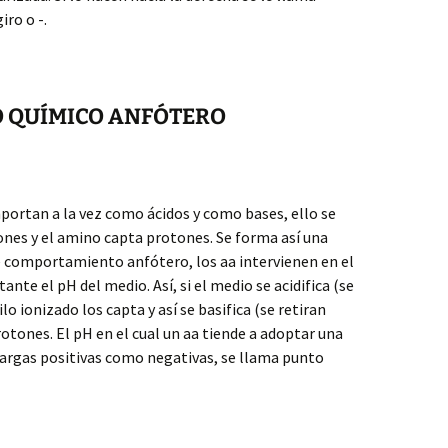
iro o -.
O QUÍMICO ANFÓTERO
portan a la vez como ácidos y como bases, ello se
tones y el amino capta protones. Se forma así una
e comportamiento anfótero, los aa intervienen en el
e el pH del medio. Así, si el medio se acidifica (se
o ionizado los capta y así se basifica (se retiran
otones. El pH en el cual un aa tiende a adoptar una
cargas positivas como negativas, se llama punto