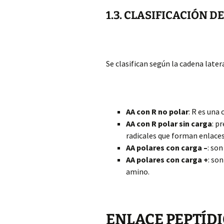
1.3. CLASIFICACIÓN D
Se clasifican según la cadena latera
AA con R no polar
: R es una
AA con R polar sin carga
: p
radicales que forman enlaces
AA polares con carga –
: son
AA polares con carga +
: so
amino.
ENLACE PEPTÍD