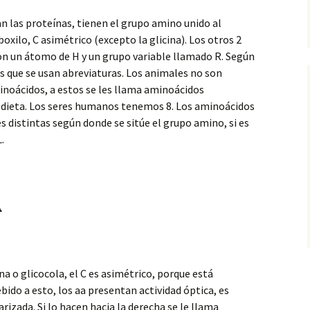
n las proteínas, tienen el grupo amino unido al
oxilo, C asimétrico (excepto la glicina). Los otros 2
con un
átomo de H y un grupo variable llamado R. Según
s que se usan abreviaturas. Los animales no son
inoácidos, a estos se les llama aminoácidos
la dieta. Los seres humanos tenemos 8. Los aminoácidos
 distintas según donde se sitúe el grupo amino, si es
.
A
na o glicocola, el C es asimétrico, porque está
ebido a esto, los aa presentan actividad óptica, es
larizada. Si lo hacen hacia la derecha se le llama