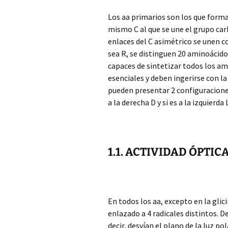
Los aa primarios son los que forma
mismo C al que se une el grupo carb
enlaces del C asimétrico se unen 
sea R, se distinguen 20 aminoácido
capaces de sintetizar todos los am
esenciales y deben ingerirse con 
pueden presentar 2 configuraciones
a la derecha D y si es a la izquierda L
1.1. ACTIVIDAD ÓPTIC
En todos los aa, excepto en la glici
enlazado a 4 radicales distintos. D
decir, desvían el plano de la luz po