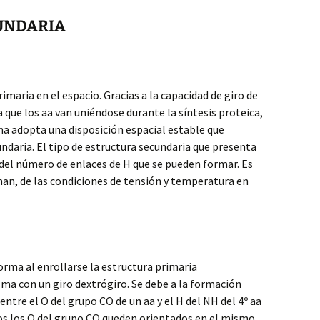
CUNDARIA
rimaria en el espacio. Gracias a la capacidad de giro de
 que los aa van uniéndose durante la síntesis proteica,
ma adopta una disposición espacial estable que
ndaria. El tipo de estructura secundaria que presenta
del número de enlaces de H que se pueden formar. Es
rman, de las condiciones de tensión y temperatura en
forma al enrollarse la estructura primaria
ma con un giro dextrógiro. Se debe a la formación
ntre el O del grupo CO de un aa y el H del NH del 4º aa
os los O del grupo CO queden orientados en el mismo