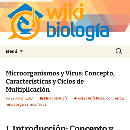
Saltar
Buscar:
Menú
al
contenido
Microorganismos y Virus: Concepto,
Características y Ciclos de
Multiplicación
27 junio, 2024
Microbiología
características
,
concepto
,
microorganismos
,
Virus
I. Introducción: Concepto y