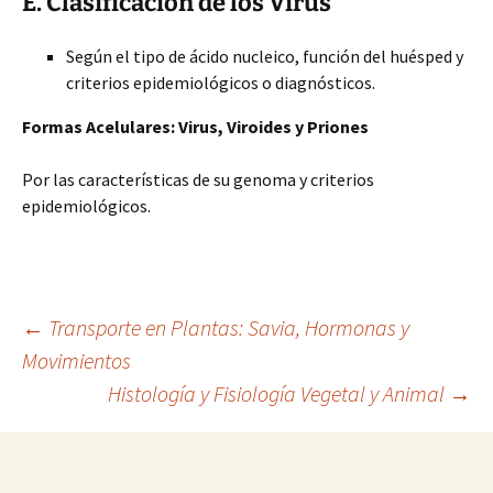
E. Clasificación de los Virus
Según el tipo de ácido nucleico, función del huésped y
criterios epidemiológicos o diagnósticos.
Formas Acelulares: Virus, Viroides y Priones
Por las características de su genoma y criterios
epidemiológicos.
Navegación
←
Transporte en Plantas: Savia, Hormonas y
Movimientos
Histología y Fisiología Vegetal y Animal
→
de
entradas