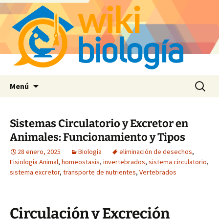
Saltar
Buscar:
Menú
al
contenido
Sistemas Circulatorio y Excretor en
Animales: Funcionamiento y Tipos
28 enero, 2025
Biología
eliminación de desechos
,
Fisiología Animal
,
homeostasis
,
invertebrados
,
sistema circulatorio
,
sistema excretor
,
transporte de nutrientes
,
Vertebrados
Circulación y Excreción