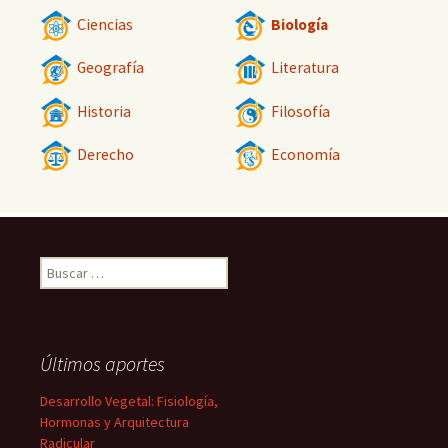
Ciencias
Biología
Geografía
Literatura
Historia
Filosofía
Derecho
Economía
Buscar:
Últimos aportes
Desarrollo Vegetal: Fisiología,
Hormonas y Arquitectura
Radicular