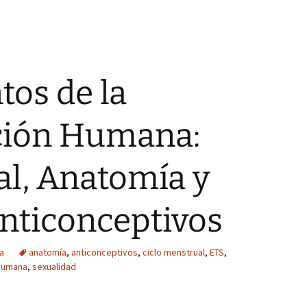
os de la
ción Humana:
al, Anatomía y
nticonceptivos
ia
anatomía
,
anticonceptivos
,
ciclo menstrual
,
ETS
,
humana
,
sexualidad