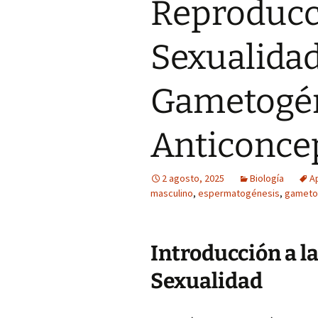
Reproduc
Sexualidad
Gametogén
Anticonce
2 agosto, 2025
Biología
A
masculino
,
espermatogénesis
,
gameto
Introducción a 
Sexualidad