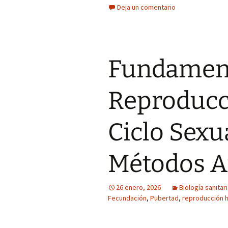
Deja un comentario
Fundament
Reproduc
Ciclo Sexu
Métodos A
26 enero, 2026
Biología sanitar
Fecundación
,
Pubertad
,
reproducción 