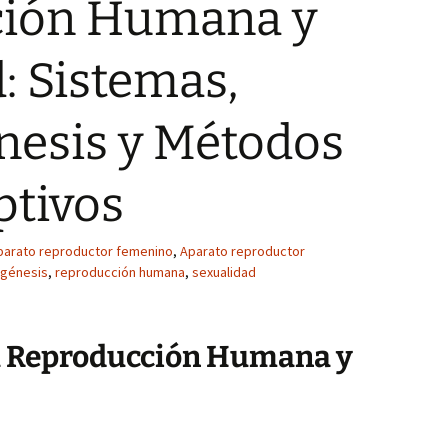
ción Humana y
: Sistemas,
esis y Métodos
ptivos
parato reproductor femenino
,
Aparato reproductor
génesis
,
reproducción humana
,
sexualidad
la Reproducción Humana y