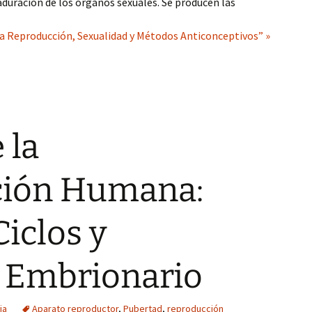
aduración de los órganos sexuales. Se producen las
la Reproducción, Sexualidad y Métodos Anticonceptivos” »
 la
ción Humana:
Ciclos y
o Embrionario
ia
Aparato reproductor
,
Pubertad
,
reproducción