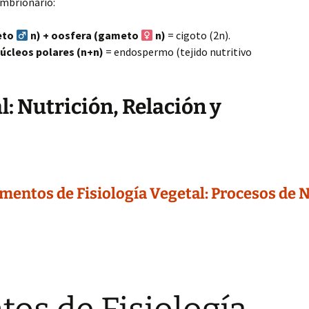
embrionario:
eto
n) + oosfera (gameto
n)
= cigoto (2n).
úcleos polares (n+n)
= endospermo (tejido nutritivo
l: Nutrición, Relación y
entos de Fisiología Vegetal: Procesos de N