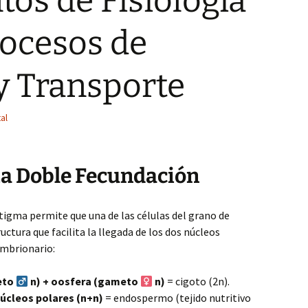
os de Fisiología
rocesos de
y Transporte
al
a Doble Fecundación
stigma permite que una de las células del grano de
ructura que facilita la llegada de los dos núcleos
embrionario:
eto
n) + oosfera (gameto
n)
= cigoto (2n).
úcleos polares (n+n)
= endospermo (tejido nutritivo