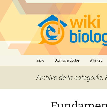
Saltar
Inicio
Últimos artículos
Wiki Red
al
contenido
Archivo de la categoría:
Fundament