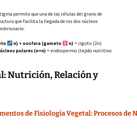
stigma permite que una de las células del grano de
ructura que facilita la llegada de los dos núcleos
embrionario:
eto
n) + oosfera (gameto
n)
= cigoto (2n).
úcleos polares (n+n)
= endospermo (tejido nutritivo
l: Nutrición, Relación y
entos de Fisiología Vegetal: Procesos de N