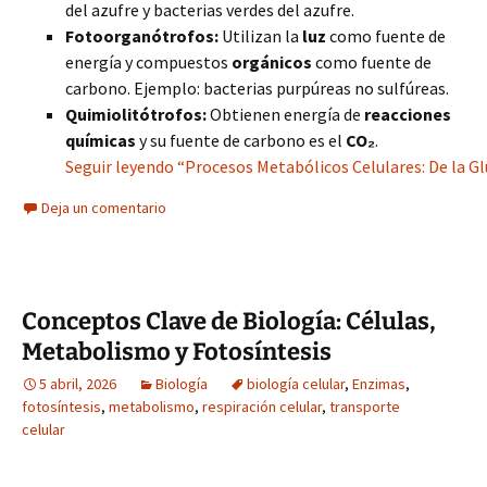
del azufre y bacterias verdes del azufre.
Fotoorganótrofos:
Utilizan la
luz
como fuente de
energía y compuestos
orgánicos
como fuente de
carbono. Ejemplo: bacterias purpúreas no sulfúreas.
Quimiolitótrofos:
Obtienen energía de
reacciones
químicas
y su fuente de carbono es el
CO₂
.
Seguir leyendo “Procesos Metabólicos Celulares: De la Glu
Deja un comentario
Conceptos Clave de Biología: Células,
Metabolismo y Fotosíntesis
5 abril, 2026
Biología
biología celular
,
Enzimas
,
fotosíntesis
,
metabolismo
,
respiración celular
,
transporte
celular