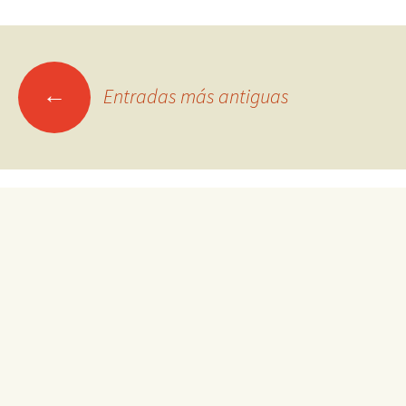
Ir
←
Entradas más antiguas
a
las
entradas