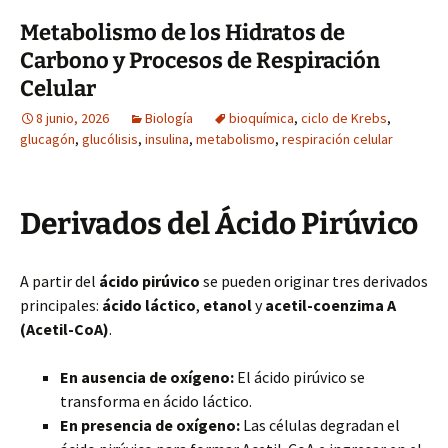
Metabolismo de los Hidratos de
Carbono y Procesos de Respiración
Celular
8 junio, 2026
Biología
bioquímica
,
ciclo de Krebs
,
glucagón
,
glucólisis
,
insulina
,
metabolismo
,
respiración celular
Derivados del Ácido Pirúvico
A partir del
ácido pirúvico
se pueden originar tres derivados
principales:
ácido láctico
,
etanol
y
acetil-coenzima A
(Acetil-CoA)
.
En ausencia de oxígeno:
El ácido pirúvico se
transforma en ácido láctico.
En presencia de oxígeno:
Las células degradan el