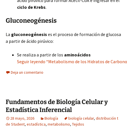
ácido pirúvico para formar Acetil-CoA e ingresar en el
ciclo de Krebs
.
Gluconeogénesis
La
gluconeogénesis
es el proceso de formación de glucosa
a partir de ácido pirúvico:
Se realiza a partir de los
aminoácidos
Seguir leyendo “Metabolismo de los Hidratos de Carbono 
Deja un comentario
Fundamentos de Biología Celular y
Estadística Inferencial
28 mayo, 2026
Biología
biología celular
,
distribución t
de Student
,
estadística
,
metabolismo
,
Tejidos