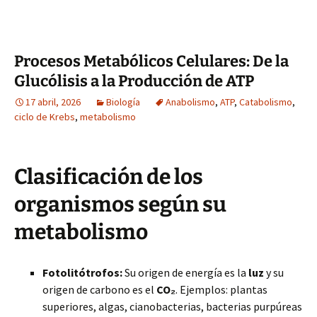
Procesos Metabólicos Celulares: De la
Glucólisis a la Producción de ATP
17 abril, 2026
Biología
Anabolismo
,
ATP
,
Catabolismo
,
ciclo de Krebs
,
metabolismo
Clasificación de los
organismos según su
metabolismo
Fotolitótrofos:
Su origen de energía es la
luz
y su
origen de carbono es el
CO₂
. Ejemplos: plantas
superiores, algas, cianobacterias, bacterias purpúreas