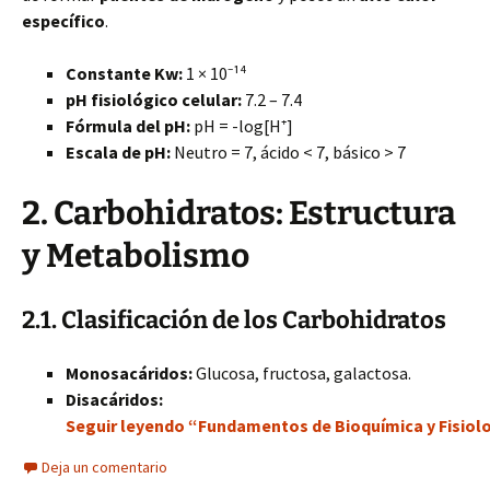
específico
.
Constante Kw:
1 × 10⁻¹⁴
pH fisiológico celular:
7.2 – 7.4
Fórmula del pH:
pH = -log[H⁺]
Escala de pH:
Neutro = 7, ácido < 7, básico > 7
2. Carbohidratos: Estructura
y Metabolismo
2.1. Clasificación de los Carbohidratos
Monosacáridos:
Glucosa, fructosa, galactosa.
Disacáridos:
Seguir leyendo “Fundamentos de Bioquímica y Fisio
Deja un comentario