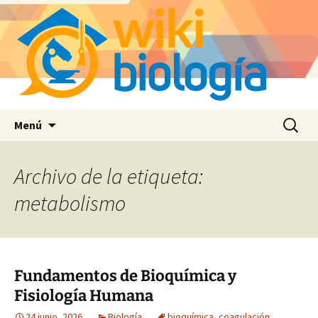
Saltar
Buscar:
Menú
al
contenido
Archivo de la etiqueta:
metabolismo
Fundamentos de Bioquímica y
Fisiología Humana
24 junio, 2026
Biología
bioquímica
,
coagulación
,