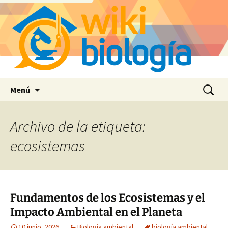
Saltar
Buscar:
Menú
al
contenido
Archivo de la etiqueta:
ecosistemas
Fundamentos de los Ecosistemas y el
Impacto Ambiental en el Planeta
10 junio, 2026
Biología ambiental
biología ambiental
,