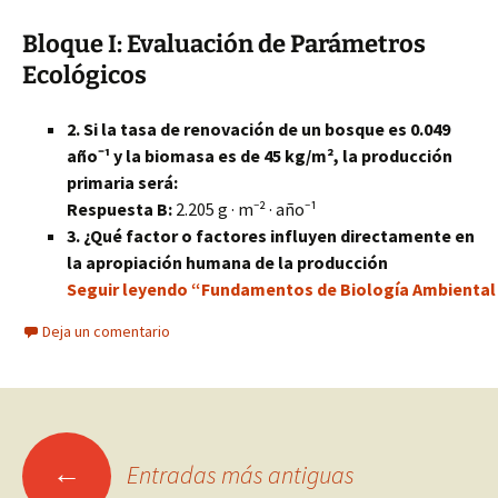
Bloque I: Evaluación de Parámetros
Ecológicos
2. Si la tasa de renovación de un bosque es 0.049
año⁻¹ y la biomasa es de 45 kg/m², la producción
primaria será:
Respuesta B:
2.205 g · m⁻² · año⁻¹
3. ¿Qué factor o factores influyen directamente en
la apropiación humana de la producción
Seguir leyendo “Fundamentos de Biología Ambiental 
Deja un comentario
Ir
←
Entradas más antiguas