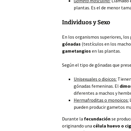
Gameto masculino:
Llamado e
plantas. Es el de menor tama
Individuos y Sexo
En los organismos superiores, los
gónadas
(testículos en los machos
gametangios
en las plantas.
Según el tipo de gónadas que prese
Unisexuales o dioicos:
Tienen 
gónadas femeninas. El
dimo
diferentes a machos y hembr
Hermafroditas o monoicos:
L
pueden producir gametos ma
Durante la
fecundación
se produc
originando una
célula huevo o ci