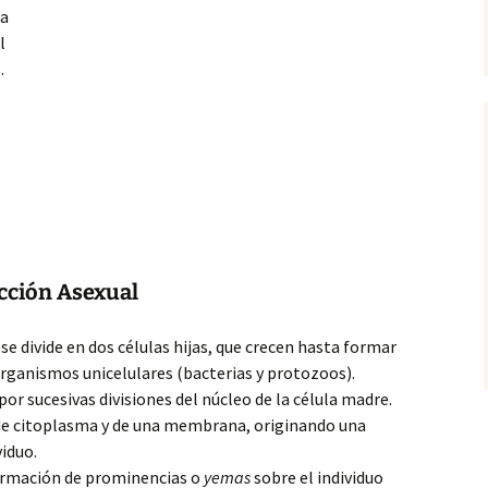
la
l
.
cción Asexual
se divide en dos células hijas, que crecen hasta formar
 organismos unicelulares (bacterias y protozoos).
or sucesivas divisiones del núcleo de la célula madre.
de citoplasma y de una membrana, originando una
viduo.
ormación de prominencias o
yemas
sobre el individuo