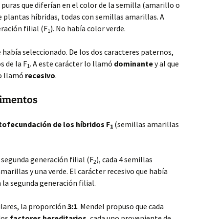
puras que diferían en el color de la semilla (amarillo o
 plantas híbridas, todas con semillas amarillas. A
ación filial (F
). No había color verde.
1
e había seleccionado. De los dos caracteres paternos,
s de la F
. A este carácter lo llamó
dominante
y al que
1
lo llamó
recesivo
.
rimentos
tofecundación de los híbridos F
(semillas amarillas
1
 segunda generación filial (F
), cada 4 semillas
2
marillas y una verde. El carácter recesivo que había
 la segunda generación filial.
ilares, la proporción
3:1
. Mendel propuso que cada
dos
factores hereditarios
, cada uno proveniente de