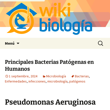
Saltar
Buscar:
Menú
al
contenido
Principales Bacterias Patógenas en
Humanos
1 septiembre, 2024
Microbiología
Bacterias
,
Enfermedades
,
infecciones
,
microbiología
,
patógenos
Pseudomonas Aeruginosa