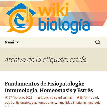
Saltar
Buscar:
Menú
al
contenido
Archivo de la etiqueta: estrés
Fundamentos de Fisiopatología:
Inmunología, Homeostasis y Estrés
27 febrero, 2025
Ciencia y salud animal
Enfermedad
,
estrés
,
fisiopatología
,
homeostasis
,
inmunidad innata
,
inmunología
,