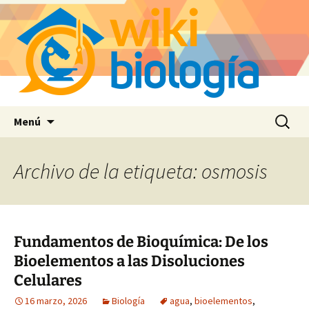
Saltar
Buscar:
Menú
al
contenido
Archivo de la etiqueta: osmosis
Fundamentos de Bioquímica: De los
Bioelementos a las Disoluciones
Celulares
16 marzo, 2026
Biología
agua
,
bioelementos
,