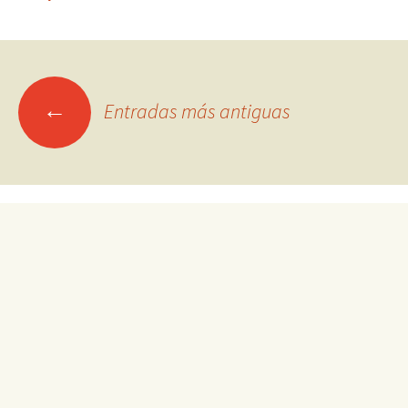
Ir
←
Entradas más antiguas
a
las
entradas