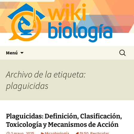
Saltar
Buscar:
Menú
al
contenido
Archivo de la etiqueta:
plaguicidas
Plaguicidas: Definición, Clasificación,
Toxicología y Mecanismos de Acción
2 mayo, 2025
Microbiología
DL50
,
Pesticidas
,