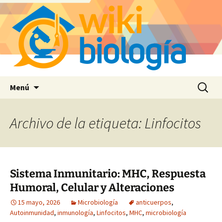
Saltar
Buscar:
Menú
al
contenido
Archivo de la etiqueta: Linfocitos
Sistema Inmunitario: MHC, Respuesta
Humoral, Celular y Alteraciones
15 mayo, 2026
Microbiología
anticuerpos
,
Autoinmunidad
,
inmunología
,
Linfocitos
,
MHC
,
microbiología