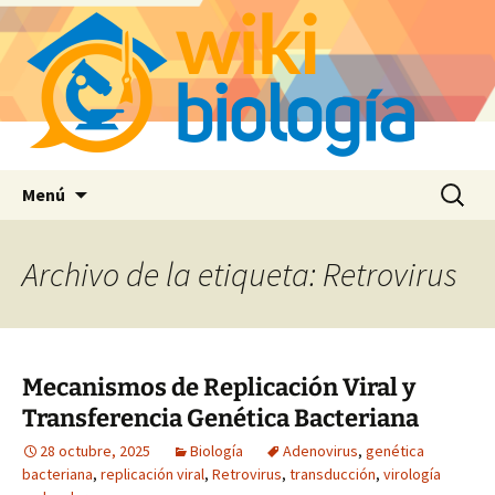
Saltar
Buscar:
Menú
al
contenido
Archivo de la etiqueta: Retrovirus
Mecanismos de Replicación Viral y
Transferencia Genética Bacteriana
28 octubre, 2025
Biología
Adenovirus
,
genética
bacteriana
,
replicación viral
,
Retrovirus
,
transducción
,
virología