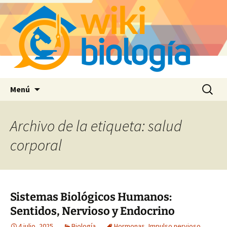
Saltar
Buscar:
Menú
al
contenido
Archivo de la etiqueta: salud
corporal
Sistemas Biológicos Humanos:
Sentidos, Nervioso y Endocrino
4 julio, 2025
Biología
Hormonas
,
Impulso nervioso
,