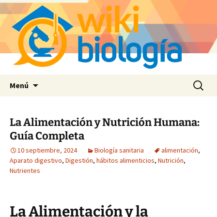
Saltar
Buscar:
Menú
al
contenido
La Alimentación y Nutrición Humana:
Guía Completa
10 septiembre, 2024
Biología sanitaria
alimentación
,
Aparato digestivo
,
Digestión
,
hábitos alimenticios
,
Nutrición
,
Nutrientes
La Alimentación y la