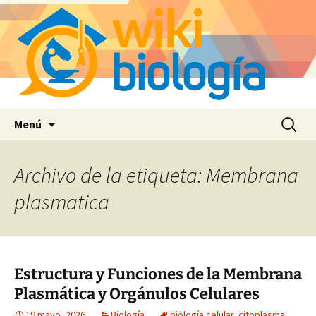
Saltar
Buscar:
Menú
al
contenido
Archivo de la etiqueta: Membrana
plasmatica
Estructura y Funciones de la Membrana
Plasmática y Orgánulos Celulares
19 mayo, 2026
Biología
biología celular
,
citoplasma
,