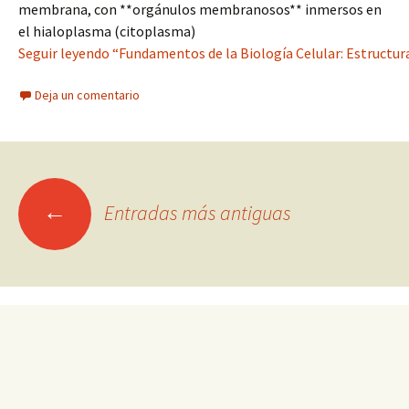
membrana, con **orgánulos membranosos** inmersos en
el hialoplasma (citoplasma)
Seguir leyendo “Fundamentos de la Biología Celular: Estructura
Deja un comentario
Ir
←
Entradas más antiguas
a
las
entradas