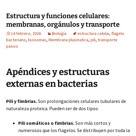
Estructura y funciones celulares:
membranas, orgánulos y transporte
14 febrero, 2026
Biología
estructura celular
,
flagelo
bacteriano
,
lisosomas
,
Membrana plasmatica
,
pili
,
transporte
pasivo
Apéndices y estructuras
externas en bacterias
Pili y fimbrias.
Son prolongaciones celulares tubulares de
naturaleza proteica. Pueden ser de dos tipos:
Pili somáticos o fimbrias.
Son más cortos y
numerosos que los flagelos. Se distribuyen por toda la