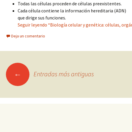
Todas las células proceden de células preexistentes.
Cada célula contiene la información hereditaria (ADN)
que dirige sus funciones.
Seguir leyendo “Biología celular y genética: células, orgán
Deja un comentario
Ir
←
Entradas más antiguas
a
las
entradas