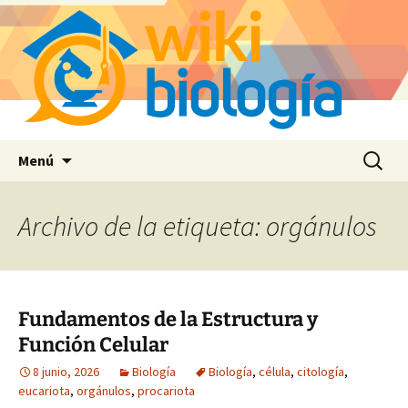
Saltar
Buscar:
Menú
al
contenido
Archivo de la etiqueta: orgánulos
Fundamentos de la Estructura y
Función Celular
8 junio, 2026
Biología
Biología
,
célula
,
citología
,
eucariota
,
orgánulos
,
procariota