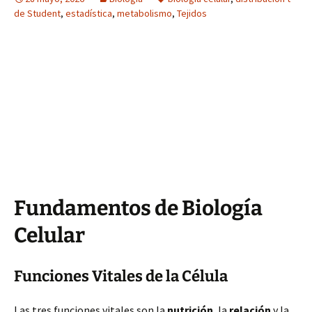
de Student
,
estadística
,
metabolismo
,
Tejidos
Fundamentos de Biología
Celular
Funciones Vitales de la Célula
Las tres funciones vitales son la
nutrición
, la
relación
y la