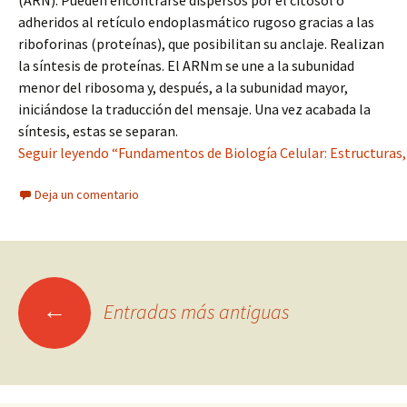
(ARN). Pueden encontrarse dispersos por el citosol o
adheridos al retículo endoplasmático rugoso gracias a las
riboforinas (proteínas), que posibilitan su anclaje. Realizan
la síntesis de proteínas. El ARNm se une a la subunidad
menor del ribosoma y, después, a la subunidad mayor,
iniciándose la traducción del mensaje. Una vez acabada la
síntesis, estas se separan.
Seguir leyendo “Fundamentos de Biología Celular: Estructuras, 
Deja un comentario
Ir
←
Entradas más antiguas
a