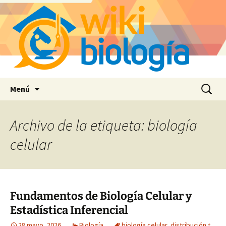
Saltar
Buscar:
Menú
al
contenido
Archivo de la etiqueta: biología
celular
Fundamentos de Biología Celular y
Estadística Inferencial
28 mayo, 2026
Biología
biología celular
,
distribución t