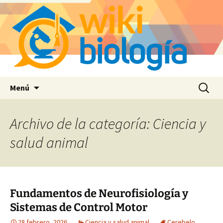
Saltar
Buscar:
Menú
al
contenido
Archivo de la categoría: Ciencia y
salud animal
Fundamentos de Neurofisiología y
Sistemas de Control Motor
28 febrero, 2026
Ciencia y salud animal
Cerebelo
,