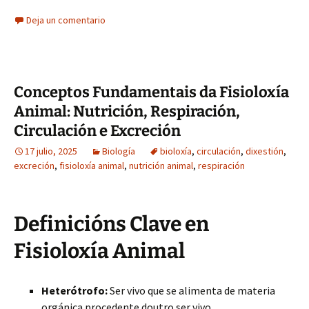
Deja un comentario
Conceptos Fundamentais da Fisioloxía
Animal: Nutrición, Respiración,
Circulación e Excreción
17 julio, 2025
Biología
bioloxía
,
circulación
,
dixestión
,
excreción
,
fisioloxía animal
,
nutrición animal
,
respiración
Definicións Clave en
Fisioloxía Animal
Heterótrofo:
Ser vivo que se alimenta de materia
orgánica procedente doutro ser vivo.