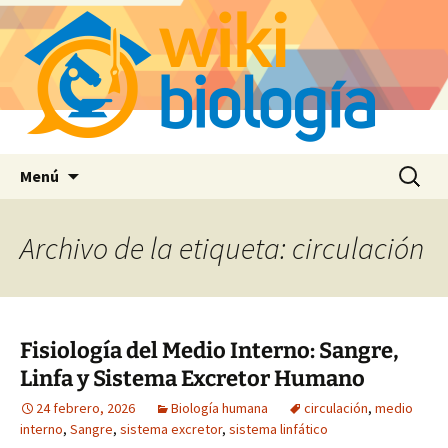
Saltar
Buscar:
Menú
al
contenido
Archivo de la etiqueta: circulación
Fisiología del Medio Interno: Sangre,
Linfa y Sistema Excretor Humano
24 febrero, 2026
Biología humana
circulación
,
medio
interno
,
Sangre
,
sistema excretor
,
sistema linfático