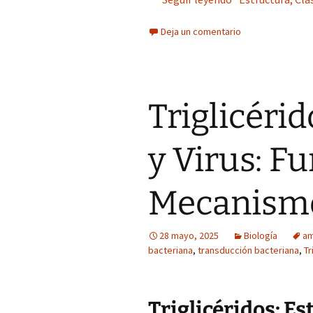
Deja un comentario
Triglicéri
y Virus: F
Mecanismo
28 mayo, 2025
Biología
am
bacteriana
,
transducción bacteriana
,
Tr
Triglicéridos: E