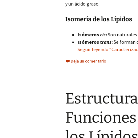
y un ácido graso.
Isomería de los Lípidos
Isómeros
cis
:
Son naturales.
Isómeros
trans
:
Se forman d
Seguir leyendo “Caracterizac
Deja un comentario
Estructura,
Funciones 
los Lípido