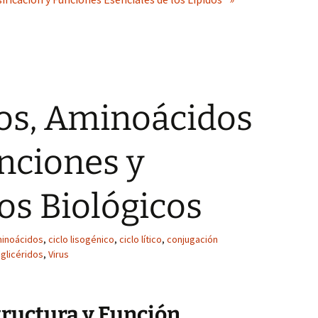
dos, Aminoácidos
unciones y
s Biológicos
inoácidos
,
ciclo lisogénico
,
ciclo lítico
,
conjugación
iglicéridos
,
Virus
structura y Función