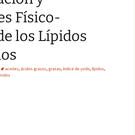
s Físico-
e los Lípidos
ios
aceites
,
ácidos grasos
,
grasas
,
índice de yodo
,
lípidos
,
éridos