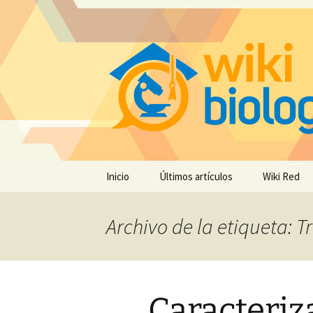
Saltar
Inicio
Últimos artículos
Wiki Red
al
contenido
Archivo de la etiqueta: Tr
Caracteriz