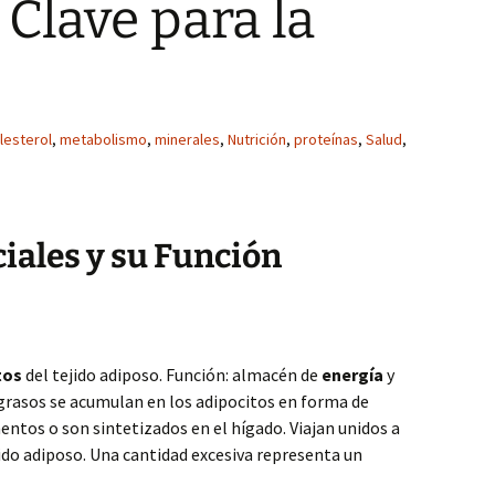
Clave para la
lesterol
,
metabolismo
,
minerales
,
Nutrición
,
proteínas
,
Salud
,
iales y su Función
tos
del tejido adiposo. Función: almacén de
energía
y
 grasos se acumulan en los adipocitos en forma de
mentos o son sintetizados en el hígado. Viajan unidos a
jido adiposo. Una cantidad excesiva representa un