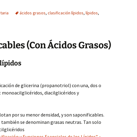
taria
ácidos grasos
,
clasificación lípidos
,
lípidos
,
cables (Con Ácidos Grasos)
lípidos
icación de glicerina (propanotriol) con una, dos o
 monoacilglicéridos, diacilglicéridos y
lotan por su menor densidad, y son saponificables.
ue también se denominan grasas neutras. Tan solo
cilglicéridos
ificación y Funciones Esenciales de los Lípidos” »